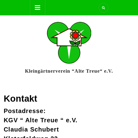
Skip
Open
to
content
Button
Kleingärtnerverein “Alte Treue“ e.V.
Kontakt
Postadresse:
KGV “ Alte Treue “ e.V.
Claudia Schubert